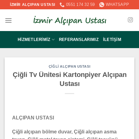
İçeriğe
0551 174 32 59
WHATSAPP
İZMİR ALÇIPAN USTASI
atla
HIZMETLERIMIZ
REFERANSLARIMIZ
İLETIŞIM
ÇIĞLI ALÇIPAN USTASI
Çiğli Tv Ünitesi Kartonpiyer Alçıpan
Ustası
ALÇIPAN USTASI
Çiğli
alçıpan bölme duvar, Çiğli
alçıpan asma