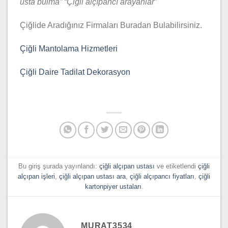
usta bulma” “
Çiğli alçıpancı arayanlar”
Çiğlide Aradığınız Firmaları Buradan Bulabilirsiniz.
Çiğli Mantolama Hizmetleri
Çiğli Daire Tadilat Dekorasyon
Bu giriş şurada yayınlandı:
çiğli alçıpan ustası
ve etiketlendi
çiğli
alçıpan işleri
,
çiğli alçıpan ustası ara
,
çiğli alçıpancı fiyatları
,
çiğli
kartonpiyer ustaları
.
MURAT3534