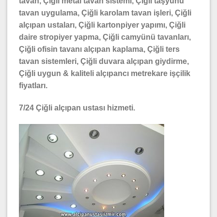
tavan, Çiğli
metal tavan sistemi, Çiğli
taşyünü
tavan uygulama, Çiğli
karolam tavan işleri, Çiğli
alçıpan ustaları, Çiğli
kartonpiyer yapımı, Çiğli
daire stropiyer yapma, Çiğli
camyünü tavanları,
Çiğli
ofisin tavanı alçıpan kaplama, Çiğli
ters
tavan sistemleri, Çiğli
duvara alçıpan giydirme,
Çiğli
uygun & kaliteli alçıpancı metrekare işçilik
fiyatları.
7/24 Çiğli
alçıpan ustası hizmeti.