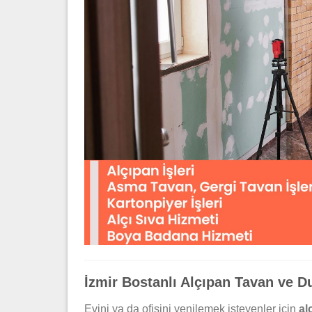
İzmir Bostanlı Alçıpan Tavan ve Du
Evini ya da ofisini yenilemek isteyenler için
al