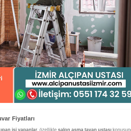
var Fiyatları
çıpan işi yapanlar
, özellikle
salon asma tavan ustası
konusun