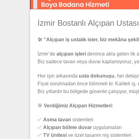
İzmir Bostanlı Alçıpan Ustası
🛠️
“Alçıpan iş ustalık ister, biz mekâna şekil 
İzmir’de
alçıpan işleri
denince akla gelen ilk a
Biz sadece tavan veya duvar kaplamıyoruz, yaş
Her işin arkasında
usta dokunuşu
, her deta
Fiyat sorulmadan önce bilinmeli ki: Kaliteli i
Biz yıllardır bu bölgede güvenle çalışıyor, m
🎯
Verdiğimiz Alçıpan Hizmetleri:
✅
Asma tavan
sistemleri
✅
Alçıpan bölme duvar
uygulamaları
✅
TV ünitesi
ve özel tasarım niş sistemleri