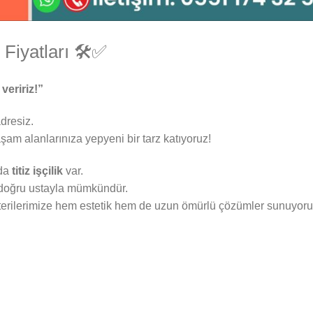
 Fiyatları 🛠️✅
veririz!”
dresiz.
am alanlarınıza yepyeni bir tarz katıyoruz!
yda
titiz işçilik
var.
ş, doğru ustayla mümkündür.
üşterilerimize hem estetik hem de uzun ömürlü çözümler sunuyoru