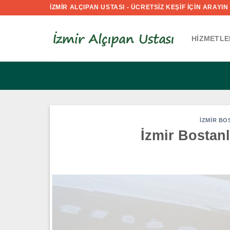
İçeriğe
İZMİR ALÇIPAN USTASI - ÜCRETSİZ KEŞİF İÇİN ARAYIN :
atla
HIZMETLE
İZMIR BO
İzmir Bostanl