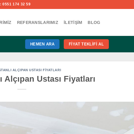
 0551 174 32 59
RIMIZ
REFERANSLARIMIZ
İLETIŞIM
BLOG
HEMEN ARA
FIYAT TEKLIFI AL
STANLI ALÇIPAN USTASI FIYATLARI
ı Alçıpan Ustası Fiyatları