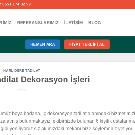
 0551 174 32 59
RIMIZ
REFERANSLARIMIZ
İLETIŞIM
BLOG
HEMEN ARA
FIYAT TEKLIFI AL
NARLIDERE TADILAT
adilat Dekorasyon İşleri
ümüz boya badana, iç dekorasyon tadilat alanındaki hizmetimiz
a atmış bulunmaktayız. ekibimizde bulunan 6 kişilik ustalarımı
gibi yeniliyoruz siz aklınızdaki mekanı bize söylemeniz yetiyor.