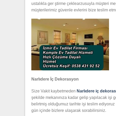
ustalıkla ger ştirme çeklearzusuyla müşteri mem
müşterilerimiz güvenle evlerini bize teslim et
Narlıdere İç Dekorasyon
Size Vakit kaybetmeden
Narlıdere iç dekora
şekilde mekanınıza kadar gelip yapılacak işi gö
belirtmiş olduğumuz tarihte işi teslim ediyoruz
gün içinde bizlere ulaşarak sorabilirsiniz.