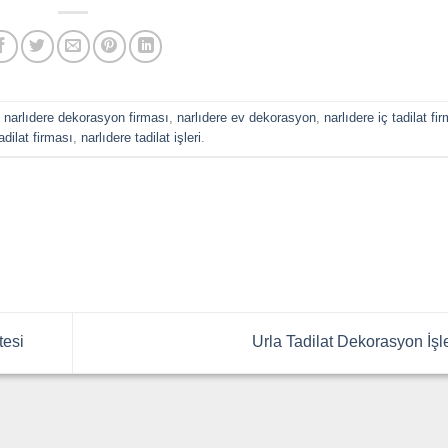
i
narlıdere dekorasyon firması
,
narlıdere ev dekorasyon
,
narlıdere iç tadilat fi
adilat firması
,
narlıdere tadilat işleri
.
tesi
Urla Tadilat Dekorasyon İşl