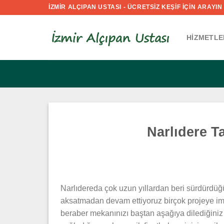
İçeriğe
İZMİR ALÇIPAN USTASI - ÜCRETSİZ KEŞİF İÇİN ARAYIN :
atla
HIZMETLE
Narlıdere T
Narlıdereda çok uzun yıllardan beri sürdürdüğ
aksatmadan devam ettiyoruz birçok projeye imz
beraber mekanınızı baştan aşağıya dilediğiniz 