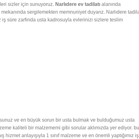
leri sizler için sunuyoruz.
Narlıdere ev tadilatı
alanında
nde mekanında sergilemekten memnuniyet duyarız. Narlıdere tadila
z iş süre zarfında usta kadrosuyla evlerinizi sizlere teslim
orsunuz ve en büyük sorun bir usta bulmak ve bulduğumuz usta
zeme kaliteli bir malzememi gibi sorular aklımızda yer ediyor. b
ş hizmet anlayışıyla 1 sınıf malzeme ve en önemli yaptığımız iş