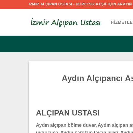
İçeriğe
İZMİR ALÇIPAN USTASI - ÜCRETSİZ KEŞİF İÇİN ARAYIN :
atla
HIZMETLE
Aydın Alçıpancı A
ALÇIPAN USTASI
Aydın alçıpan bölme duvar, Aydın alçıpan a
uygulama, Aydın karolam tavan işleri, Aydın