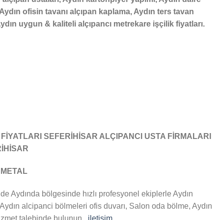
ydın ofisin tavanı alçıpan kaplama, Aydın ters tavan
dın uygun & kaliteli alçıpancı metrekare işçilik fiyatları.
FİYATLARI SEFERİHİSAR ALÇIPANCI USTA FİRMALARI
RİHİSAR
 METAL
de Aydında bölgesinde hızlı profesyonel ekiplerle Aydın
, Aydın alcipanci bölmeleri ofis duvarı, Salon oda bölme, Aydın
izmet talebinde bulunun..
iletişim