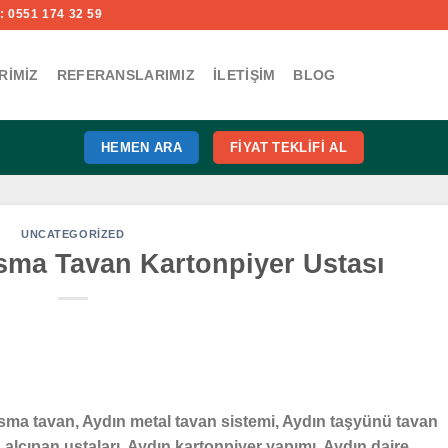
 0551 174 32 59
RIMIZ
REFERANSLARIMIZ
İLETIŞIM
BLOG
HEMEN ARA
FIYAT TEKLIFI AL
UNCATEGORIZED
sma Tavan Kartonpiyer Ustası
sma tavan, Aydın metal tavan sistemi, Aydın taşyünü tavan
 alçıpan ustaları, Aydın kartonpiyer yapımı, Aydın daire