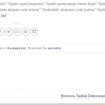
ani” “Aydın işyeri tavanına” “Aydın asma tavan metre fiyatı” “Ay
dında alçıpan usta arama” “Aydındaki alçıpancı usta bulma” “Ayd
 bul
ed in
Uncategorized
. Bookmark the
permalink
.
Bornova Tadilat Dekoras