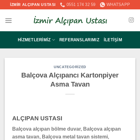
İçeriğe
0551 174 32 59
WHATSAPP
İZMİR ALÇIPAN USTASI
atla
HIZMETLERIMIZ
REFERANSLARIMIZ
İLETIŞIM
UNCATEGORIZED
Balçova Alçıpancı Kartonpiyer
Asma Tavan
ALÇIPAN USTASI
Balçova alçıpan bölme duvar, Balçova alçıpan
asma tavan, Balçova metal tavan sistemi,