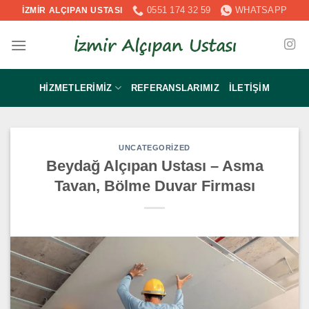
İçeriğe
0551 174 32 59
WHATSAPP
İZMİR ALÇIPAN USTASI
atla
HIZMETLERIMIZ
REFERANSLARIMIZ
İLETIŞIM
UNCATEGORIZED
Beydağ Alçıpan Ustası – Asma
Tavan, Bölme Duvar Firması