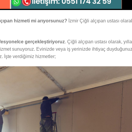
 alçıpan hizmeti mi arıyorsunuz?
İzmir Çiğli alçıpan ustası olara
ofesyonelce gerçekleştiriyoruz
. Çiğli alçıpan ustası olarak, yılla
r hizmet sunuyoruz. Evinizde veya iş yerinizde ihtiyaç duyduğunu
uz. İşte verdiğimiz hizmetler;