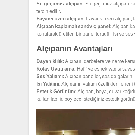
Su geçirmez alçıpan:
Su geçirmez alçıpan, suy
tercih edilir.
Fayans üzeri alçıpan:
Fayans üzeri alçıpan, f
Alçıpan kaplamalı sandviç panel:
Alçıpan ka
konularak üretilen bir panel türüdür. Isı ve ses 
Alçıpanın Avantajları
Dayanıklılık:
Alçıpan, darbelere ve neme karşı
Kolay Uygulama:
Hafif ve esnek yapısı sayesin
Ses Yalıtımı:
Alçıpan paneller, ses dalgalarını 
Isı Yalıtımı:
Alçıpanın yalıtım özellikleri, enerji t
Estetik Görünüm:
Alçıpan, boya, duvar kağıd
kullanılabilir, böylece istediğiniz estetik görün