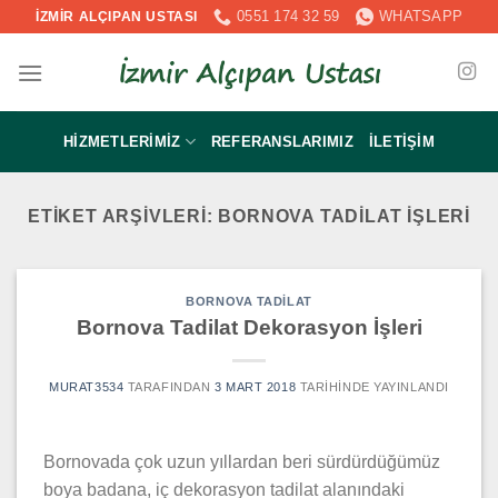
İçeriğe
0551 174 32 59
WHATSAPP
İZMİR ALÇIPAN USTASI
atla
HIZMETLERIMIZ
REFERANSLARIMIZ
İLETIŞIM
ETIKET ARŞIVLERI:
BORNOVA TADILAT IŞLERI
BORNOVA TADILAT
Bornova Tadilat Dekorasyon İşleri
MURAT3534
TARAFINDAN
3 MART 2018
TARIHINDE YAYINLANDI
Bornovada çok uzun yıllardan beri sürdürdüğümüz
boya badana, iç dekorasyon tadilat alanındaki