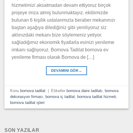
hizmetimizi aksatmadan devam ettiyoruz birçok
projeye imza atmış bulunmaktayız. ekibimizde
bulunan 6 kişilik ustalarımızla beraber mekanınızı
baştan aşağıya dilediğiniz gibi yeniliyoruz siz
aklınızdaki mekanı bize söylemeniz yetiyor.
sağladığımız ekonomik fiyatlarla evinizi yenileme
imkanı sağlıyoruz. Bornova Tadilat bornova ev
yenileme firması olarak Bornova de […]
DEVAMINI GÖR
→
Konu
bornova tadilat
|
Etiketler
bornova daire tadilatı
,
bornova
dekorasyon firması
,
bornova iç tadilat
,
bornova tadilat hizmeti
,
bornova tadilat işleri
SON YAZILAR