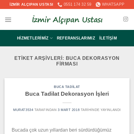
İçeriğe
0551 174 32 59
WHATSAPP
İZMİR ALÇIPAN USTASI
atla
HIZMETLERIMIZ
REFERANSLARIMIZ
İLETIŞIM
ETIKET ARŞIVLERI:
BUCA DEKORASYON
FIRMASI
BUCA TADILAT
Buca Tadilat Dekorasyon İşleri
MURAT3534
TARAFINDAN
3 MART 2018
TARIHINDE YAYINLANDI
Bucada çok uzun yıllardan beri sürdürdüğümüz