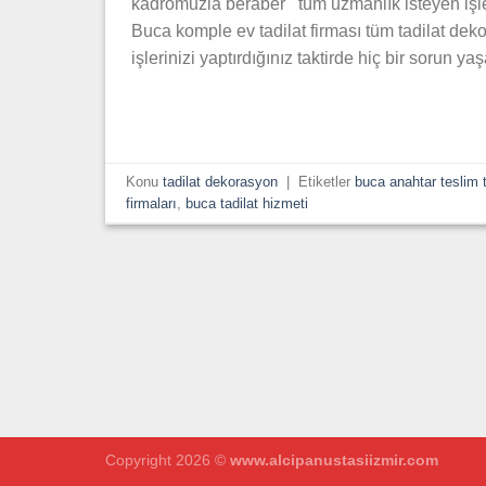
kadromuzla beraber tüm uzmanlık isteyen işle
Buca komple ev tadilat firması tüm tadilat deko
işlerinizi yaptırdığınız taktirde hiç bir sorun
Konu
tadilat dekorasyon
|
Etiketler
buca anahtar teslim t
firmaları
,
buca tadilat hizmeti
Copyright 2026 ©
www.alcipanustasiizmir.com