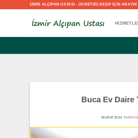
İçeriğe
İZMİR ALÇIPAN USTASI - ÜCRETSİZ KEŞİF İÇİN ARAYIN :
atla
HIZMETLE
Buca Ev Daire 
MURAT3534
TARAFI