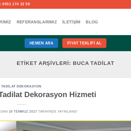
 0551 174 32 59
RIMIZ
REFERANSLARIMIZ
İLETIŞIM
BLOG
HEMEN ARA
FIYAT TEKLIFI AL
ETIKET ARŞIVLERI:
BUCA TADILAT
TADILAT DEKORASYON
Tadilat Dekorasyon Hizmeti
NDAN
19 TEMMUZ 2017
TARIHINDE YAYINLANDI