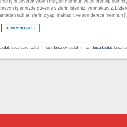
rde işini severek yapan müşteri memnuniyetini prensip edinmi
rasyon işlerinizde güvenle sizlerin işlerinizi yapmaktayız. bizler
 yaşamadan tadilat işleriniz yapılmaktadır. ve son derece memnun 
DEVAMINI GÖR
→
adilat
,
buca daire tadilat firması
,
buca ev tadilat firması
,
buca tadilat
,
buca tad