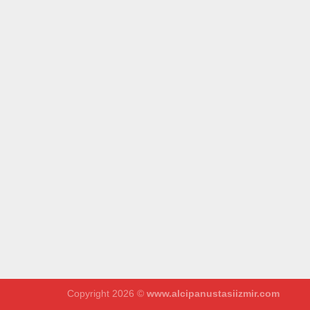
Copyright 2026 ©
www.alcipanustasiizmir.com