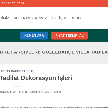
 0551 174 32 59
RIMIZ
REFERANSLARIMIZ
İLETIŞIM
BLOG
HEMEN ARA
FIYAT TEKLIFI AL
TIKET ARŞIVLERI:
GÜZELBAHÇE VILLA TADILA
GÜZELBAHÇE TADILAT
adilat Dekorasyon İşleri
INDAN
5 MART 2018
TARIHINDE YAYINLANDI