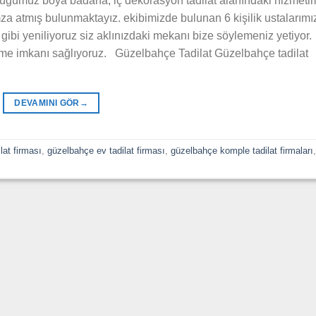
üğümüz boya badana, iç dekorasyon tadilat alanındaki hizmetim
a atmış bulunmaktayız. ekibimizde bulunan 6 kişilik ustalarımı
gibi yeniliyoruz siz aklınızdaki mekanı bize söylemeniz yetiyor.
leme imkanı sağlıyoruz. Güzelbahçe Tadilat Güzelbahçe tadilat
DEVAMINI GÖR
→
lat firması
,
güzelbahçe ev tadilat firması
,
güzelbahçe komple tadilat firmaları