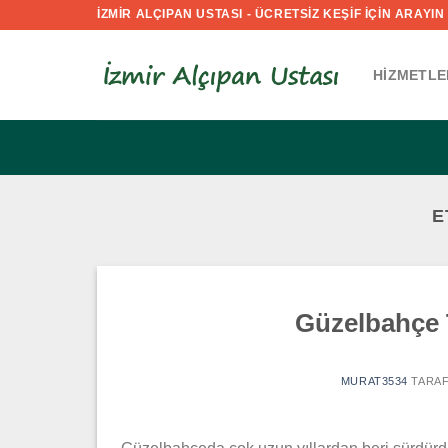
İçeriğe
İZMİR ALÇIPAN USTASI - ÜCRETSİZ KEŞİF İÇİN ARAYIN :
atla
HIZMETLE
E
Güzelbahçe T
MURAT3534
TARAF