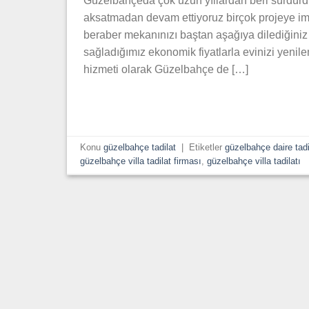
Güzelbahçeda çok uzun yıllardan beri sürdürd
aksatmadan devam ettiyoruz birçok projeye imz
beraber mekanınızı baştan aşağıya dilediğiniz 
sağladığımız ekonomik fiyatlarla evinizi yeni
hizmeti olarak Güzelbahçe de […]
Konu
güzelbahçe tadilat
|
Etiketler
güzelbahçe daire tadi
güzelbahçe villa tadilat firması
,
güzelbahçe villa tadilatı