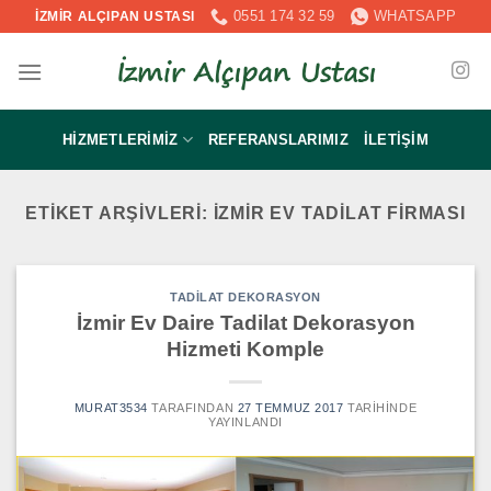
İçeriğe
0551 174 32 59
WHATSAPP
İZMİR ALÇIPAN USTASI
atla
HIZMETLERIMIZ
REFERANSLARIMIZ
İLETIŞIM
ETIKET ARŞIVLERI:
IZMIR EV TADILAT FIRMASI
TADILAT DEKORASYON
İzmir Ev Daire Tadilat Dekorasyon
Hizmeti Komple
MURAT3534
TARAFINDAN
27 TEMMUZ 2017
TARIHINDE
YAYINLANDI