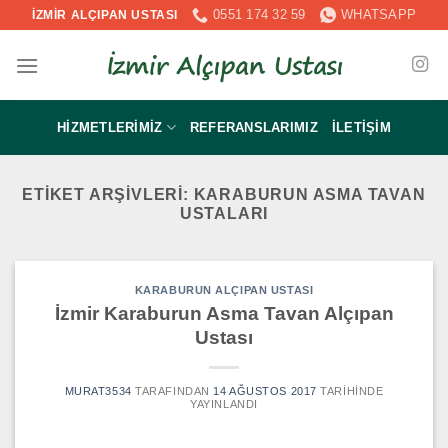
İçeriğe
0551 174 32 59
WHATSAPP
İZMİR ALÇIPAN USTASI
atla
HIZMETLERIMIZ
REFERANSLARIMIZ
İLETIŞIM
ETIKET ARŞIVLERI:
KARABURUN ASMA TAVAN
USTALARI
KARABURUN ALÇIPAN USTASI
İzmir Karaburun Asma Tavan Alçıpan
Ustası
MURAT3534
TARAFINDAN
14 AĞUSTOS 2017
TARIHINDE
YAYINLANDI