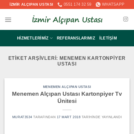
İçeriğe
0551 174 32 59
WHATSAPP
İZMİR ALÇIPAN USTASI
atla
HIZMETLERIMIZ
REFERANSLARIMIZ
İLETIŞIM
ETIKET ARŞIVLERI:
MENEMEN KARTONPIYER
USTASI
MENEMEN ALÇIPAN USTASI
Menemen Alçıpan Ustası Kartonpiyer Tv
Ünitesi
MURAT3534
TARAFINDAN
17 MART 2018
TARIHINDE YAYINLANDI