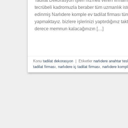
Tadilat Dekorasyon işleri hizmeti veren firmamı
tecrübeli kadromuzla beraber tüm uzmanlık ist
edinmiş Narlıdere komple ev tadilat firması tüm 
yapmaktayız. bizlere işlerinizi yaptırdığınız ta
derece memnun kalacağınızın […]
Konu
tadilat dekorasyon
|
Etiketler
narlıdere anahtar tesl
tadilat firması
,
narlıdere iç tadilat firması
,
narlıdere komple