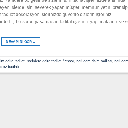
z Narlıdere bölgesinde sizlerin tüm tadilat işlerinizde alanında
eyen işlerde işini severek yapan müşteri memnuniyetini prensip
tadilat dekorasyon işlerinizde güvenle sizlerin işlerinizi
ktirde hiç bir sorun yaşamadan tadilat işleriniz yapılmaktadır. ve 
DEVAMINI GÖR
→
im daire tadilat
,
narlıdere daire tadilat firması
,
narlıdere daire tadilatı
,
narlıder
 ev tadilatı