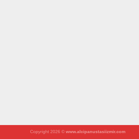
Copyright 2026 ©
www.alcipanustasiizmir.com