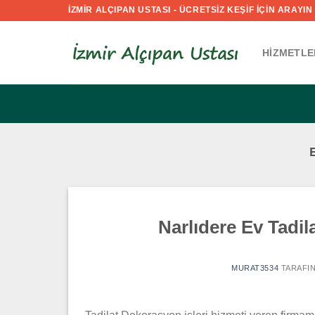
İçeriğe
İZMİR ALÇIPAN USTASI - ÜCRETSİZ KEŞİF İÇİN ARAYIN :
atla
HIZMETLE
Narlıdere Ev Tadi
MURAT3534
TARAFI