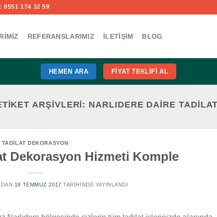
 0551 174 32 59
RIMIZ
REFERANSLARIMIZ
İLETIŞIM
BLOG
HEMEN ARA
FIYAT TEKLIFI AL
ETIKET ARŞIVLERI:
NARLIDERE DAIRE TADILAT
TADILAT DEKORASYON
lat Dekorasyon Hizmeti Komple
NDAN
18 TEMMUZ 2017
TARIHINDE YAYINLANDI