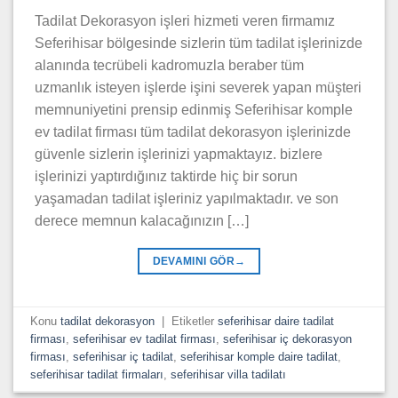
Tadilat Dekorasyon işleri hizmeti veren firmamız
Seferihisar bölgesinde sizlerin tüm tadilat işlerinizde
alanında tecrübeli kadromuzla beraber tüm
uzmanlık isteyen işlerde işini severek yapan müşteri
memnuniyetini prensip edinmiş Seferihisar komple
ev tadilat firması tüm tadilat dekorasyon işlerinizde
güvenle sizlerin işlerinizi yapmaktayız. bizlere
işlerinizi yaptırdığınız taktirde hiç bir sorun
yaşamadan tadilat işleriniz yapılmaktadır. ve son
derece memnun kalacağınızın […]
DEVAMINI GÖR
→
Konu
tadilat dekorasyon
|
Etiketler
seferihisar daire tadilat
firması
,
seferihisar ev tadilat firması
,
seferihisar iç dekorasyon
firması
,
seferihisar iç tadilat
,
seferihisar komple daire tadilat
,
seferihisar tadilat firmaları
,
seferihisar villa tadilatı