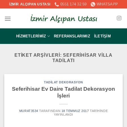
İçeriğe
0551 174 32 59
WHATSAPP
İZMİR ALÇIPAN USTASI
atla
HIZMETLERIMIZ
REFERANSLARIMIZ
İLETIŞIM
ETIKET ARŞIVLERI:
SEFERIHISAR VILLA
TADILATI
TADILAT DEKORASYON
Seferihisar Ev Daire Tadilat Dekorasyon
İşleri
MURAT3534
TARAFINDAN
18 TEMMUZ 2017
TARIHINDE
YAYINLANDI