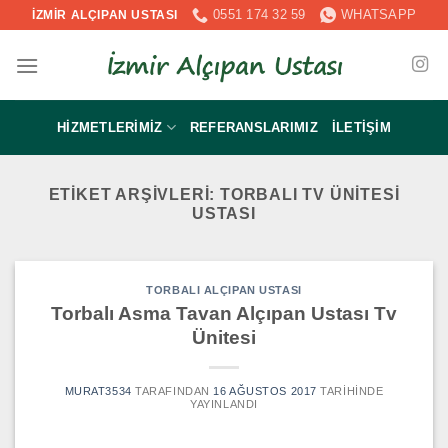
İçeriğe
0551 174 32 59
WHATSAPP
İZMİR ALÇIPAN USTASI
atla
HIZMETLERIMIZ
REFERANSLARIMIZ
İLETIŞIM
ETIKET ARŞIVLERI:
TORBALI TV ÜNITESI
USTASI
TORBALI ALÇIPAN USTASI
Torbalı Asma Tavan Alçıpan Ustası Tv
Ünitesi
MURAT3534
TARAFINDAN
16 AĞUSTOS 2017
TARIHINDE
YAYINLANDI