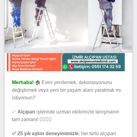
Merhaba!
🏠 Evini yenilemek, dekorasyonunu
değiştirmek veya yeni bir yaşam alanı yaratmak mı
istiyorsun?
✅
Alçıpan
işlerinde uzman ekibimizle tanışmanın
tam zamanı! 👷‍♀️👷‍♂️
✅ 25 yılı aşkın deneyimimizle
, her türlü alçıpan