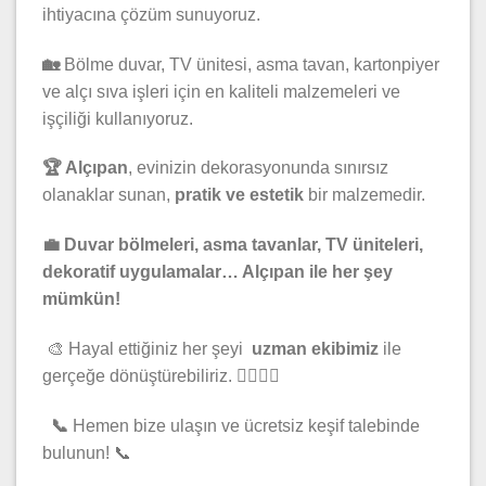
ihtiyacına çözüm sunuyoruz.
🏡
Bölme duvar, TV ünitesi, asma tavan, kartonpiyer
ve alçı sıva işleri için en kaliteli malzemeleri ve
işçiliği kullanıyoruz.
🏆 Alçıpan
, evinizin dekorasyonunda sınırsız
olanaklar sunan,
pratik ve estetik
bir malzemedir.
💼 Duvar bölmeleri, asma tavanlar, TV üniteleri,
dekoratif uygulamalar… Alçıpan ile her şey
mümkün!
🎨 Hayal ettiğiniz her şeyi
uzman ekibimiz
ile
gerçeğe dönüştürebiliriz. 👷‍♀️👷‍♂️
📞
Hemen bize ulaşın ve ücretsiz keşif talebinde
bulunun! 📞