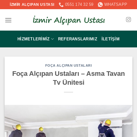
İçeriğe
0551 174 32 59
WHATSAPP
İZMİR ALÇIPAN USTASI
atla
HIZMETLERIMIZ
REFERANSLARIMIZ
İLETIŞIM
FOÇA ALÇIPAN USTALARI
Foça Alçıpan Ustaları – Asma Tavan
Tv Ünitesi