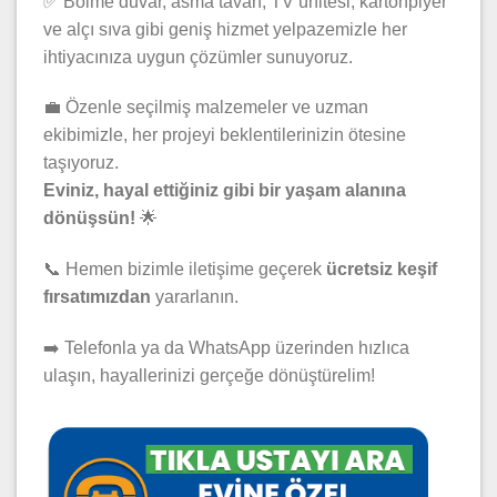
✅ Bölme duvar, asma tavan, TV ünitesi, kartonpiyer
ve alçı sıva gibi geniş hizmet yelpazemizle her
ihtiyacınıza uygun çözümler sunuyoruz.
💼 Özenle seçilmiş malzemeler ve uzman
ekibimizle, her projeyi beklentilerinizin ötesine
taşıyoruz.
Eviniz, hayal ettiğiniz gibi bir yaşam alanına
dönüşsün!
🌟
📞 Hemen bizimle iletişime geçerek
ücretsiz keşif
fırsatımızdan
yararlanın.
➡️ Telefonla ya da WhatsApp üzerinden hızlıca
ulaşın, hayallerinizi gerçeğe dönüştürelim!