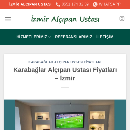
İçeriğe
0551 174 32 59
WHATSAPP
İZMİR ALÇIPAN USTASI
atla
HIZMETLERIMIZ
REFERANSLARIMIZ
İLETIŞIM
KARABAĞLAR ALÇIPAN USTASI FIYATLARI
Karabağlar Alçıpan Ustası Fiyatları
– İzmir