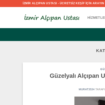
İçeriğe
İZMİR ALÇIPAN USTASI - ÜCRETSİZ KEŞİF İÇİN ARAYIN :
atla
HIZMETLE
KAT
GÜ
Güzelyalı Alçıpan U
MURAT3534
TARAF