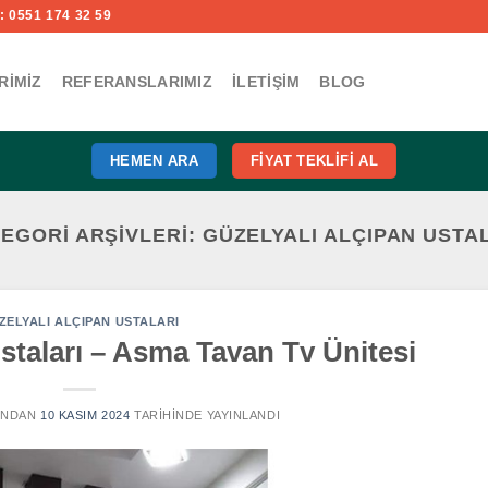
 0551 174 32 59
RIMIZ
REFERANSLARIMIZ
İLETIŞIM
BLOG
HEMEN ARA
FIYAT TEKLIFI AL
EGORI ARŞIVLERI:
GÜZELYALI ALÇIPAN USTA
ZELYALI ALÇIPAN USTALARI
staları – Asma Tavan Tv Ünitesi
INDAN
10 KASIM 2024
TARIHINDE YAYINLANDI