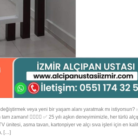
eğiştirmek veya yeni bir yaşam alanı yaratmak mı istiyorsun?
am zamanı! 👷‍♀️👷‍♂️ ✅ 25 yılı aşkın deneyimimizle, her türlü alç
ünitesi, asma tavan, kartonpiyer ve alçı sıva işleri için en kalit
n, […]