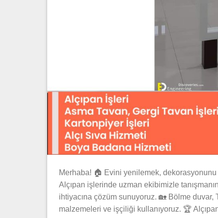
Merhaba! 🏠 Evini yenilemek, dekorasyonunu d
Alçıpan işlerinde uzman ekibimizle tanışmanın t
ihtiyacına çözüm sunuyoruz. 🏡 Bölme duvar, TV 
malzemeleri ve işçiliği kullanıyoruz. 🏆 Alçıpa