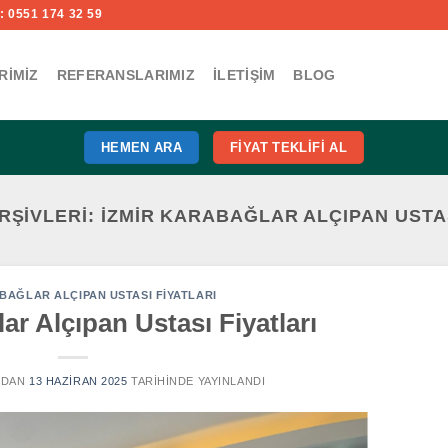
 0551 174 32 59
RIMIZ
REFERANSLARIMIZ
İLETIŞIM
BLOG
HEMEN ARA
FIYAT TEKLIFI AL
RŞIVLERI:
İZMIR KARABAĞLAR ALÇIPAN USTAS
BAĞLAR ALÇIPAN USTASI FIYATLARI
ar Alçıpan Ustası Fiyatları
NDAN
13 HAZIRAN 2025
TARIHINDE YAYINLANDI