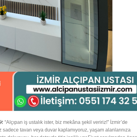
️ “Alçıpan iş ustalık ister, biz mekâna şekil veririz!” İzmir’de
.Biz sadece tavan veya duvar kaplamıyoruz, yaşam alanlarınıza