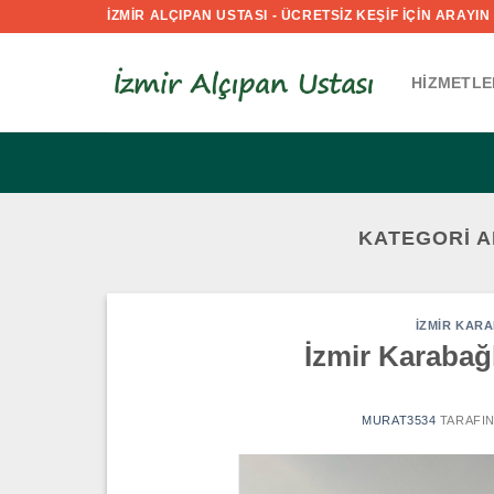
İçeriğe
İZMİR ALÇIPAN USTASI - ÜCRETSİZ KEŞİF İÇİN ARAYIN :
atla
HIZMETLE
KATEGORI A
İZMIR KARA
İzmir Karabağl
MURAT3534
TARAFI