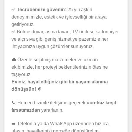
✅
Tecrübemize güvenin:
25 yılı aşkın
deneyimimizle, estetik ve işlevselliği bir araya
getiriyoruz.
✅ Bölme duvar, asma tavan, TV ünitesi, kartonpiyer
ve alçı sıva gibi geniş hizmet yelpazemizle her
ihtiyacınıza uygun çözümler sunuyoruz.
💼 Özenle seçilmiş malzemeler ve uzman
ekibimizle, her projeyi beklentilerinizin ötesine
taşıyoruz.
Eviniz, hayal ettiğiniz gibi bir yaşam alanına
dönüşsün!
🌟
📞 Hemen bizimle iletişime geçerek
ücretsiz keşif
fırsatımızdan
yararlanın.
➡️ Telefonla ya da WhatsApp üzerinden hızlıca
ulaşın, hayallerinizi gerçeğe dönüştürelim!