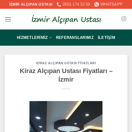
İçeriğe
0551 174 32 59
WHATSAPP
İZMİR ALÇIPAN USTASI
atla
HIZMETLERIMIZ
REFERANSLARIMIZ
İLETIŞIM
KIRAZ ALÇIPAN USTASI FIYATLARI
Kiraz Alçıpan Ustası Fiyatları –
İzmir