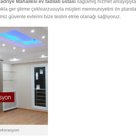
driye Mahallesi ev tadilatı ustası
sağlamış hizmet anlayışıyla
alıkla ger ştirme çeklearzusuyla müşteri memnuniyetini ön pland
rimiz güvenle evlerini bize teslim etme olanağı sağlıyoruz.
Dekorasyon