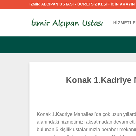
İçeriğe
İZMİR ALÇIPAN USTASI - ÜCRETSİZ KEŞİF İÇİN ARAYIN :
atla
HIZMETLE
Konak 1.Kadriye 
Konak 1.Kadriye Mahallesi’da çok uzun yıllar
alanındaki hizmetimizi aksatmadan devam etti
bulunan 6 kişilik ustalarımızla beraber mekanın