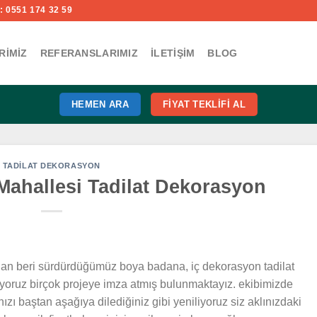
 0551 174 32 59
RIMIZ
REFERANSLARIMIZ
İLETIŞIM
BLOG
HEMEN ARA
FIYAT TEKLIFI AL
TADILAT DEKORASYON
Mahallesi Tadilat Dekorasyon
dan beri sürdürdüğümüz boya badana, iç dekorasyon tadilat
yoruz birçok projeye imza atmış bulunmaktayız. ekibimizde
ızı baştan aşağıya dilediğiniz gibi yeniliyoruz siz aklınızdaki