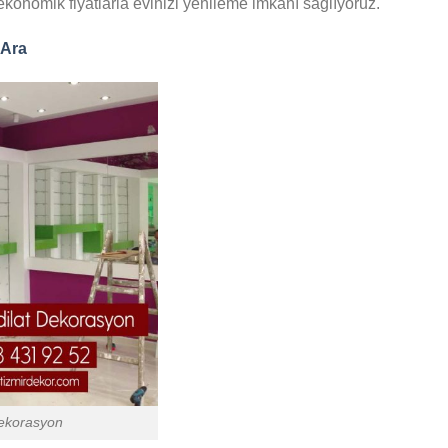
konomik fiyatlarla evinizi yenileme imkanı sağlıyoruz.
 Ara
Dekorasyon