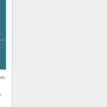
atkı
r