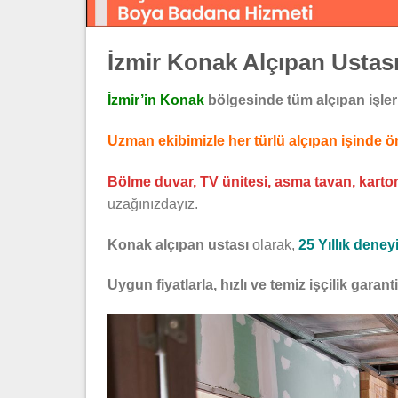
İzmir Konak Alçıpan Ustas
İzmir’in Konak
bölgesinde tüm alçıpan işleri
Uzman ekibimizle her türlü alçıpan işinde
Bölme duvar, TV ünitesi, asma tavan, kartonp
uzağınızdayız.
Konak alçıpan ustası
olarak,
25 Yıllık dene
Uygun fiyatlarla, hızlı ve temiz işçilik garant