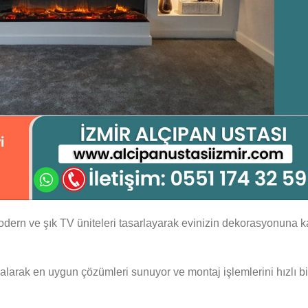
dern ve şık TV üniteleri tasarlayarak evinizin dekorasyonuna k
te alarak en uygun çözümleri sunuyor ve montaj işlemlerini hızlı bi