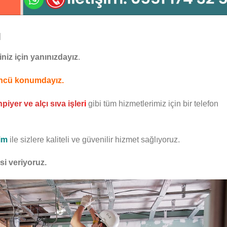
ı
niz için yanınızdayız
.
 öncü konumdayız.
iyer ve alçı sıva işler
i
gibi tüm hizmetlerimiz için bir telefon
yim
ile sizlere kaliteli ve güvenilir hizmet sağlıyoruz.
isi veriyoruz.