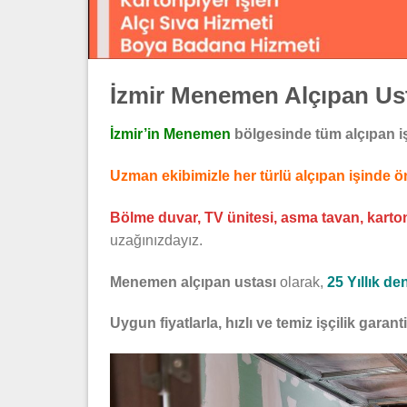
İzmir Menemen Alçıpan Us
İzmir’in Menemen
bölgesinde tüm alçıpan işl
Uzman ekibimizle her türlü alçıpan işinde
Bölme duvar, TV ünitesi, asma tavan, kartonp
uzağınızdayız.
Menemen alçıpan ustası
olarak,
25 Yıllık d
Uygun fiyatlarla, hızlı ve temiz işçilik garant