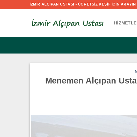
İçeriğe
İZMİR ALÇIPAN USTASI - ÜCRETSİZ KEŞİF İÇİN ARAYIN :
atla
HIZMETLE
M
Menemen Alçıpan Ustası