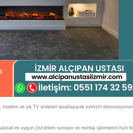
, modern ve şık TV üniteleri tasarlayarak evinizin dekorasyonu
te alarak en uygun çözümleri sunuyor ve montaj işlemlerini hızlı bi