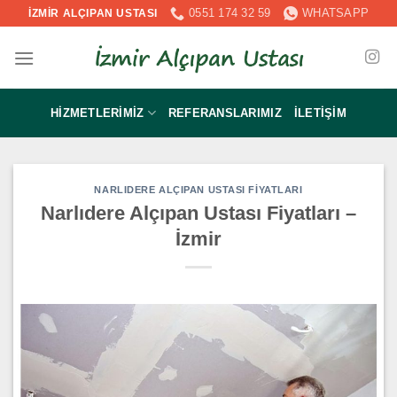
İçeriğe
0551 174 32 59
WHATSAPP
İZMİR ALÇIPAN USTASI
atla
HIZMETLERIMIZ
REFERANSLARIMIZ
İLETIŞIM
NARLIDERE ALÇIPAN USTASI FIYATLARI
Narlıdere Alçıpan Ustası Fiyatları –
İzmir