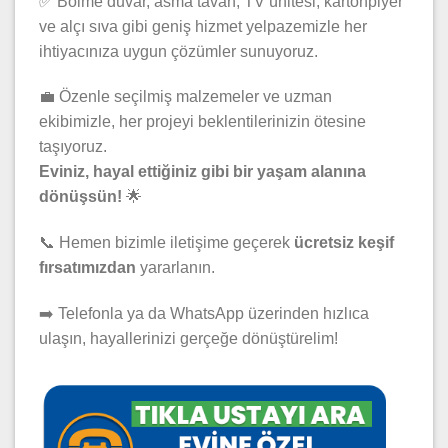
✅ Bölme duvar, asma tavan, TV ünitesi, kartonpiyer
ve alçı sıva gibi geniş hizmet yelpazemizle her
ihtiyacınıza uygun çözümler sunuyoruz.
💼 Özenle seçilmiş malzemeler ve uzman
ekibimizle, her projeyi beklentilerinizin ötesine
taşıyoruz.
Eviniz, hayal ettiğiniz gibi bir yaşam alanına
dönüşsün!
🌟
📞 Hemen bizimle iletişime geçerek
ücretsiz keşif
fırsatımızdan
yararlanın.
➡️ Telefonla ya da WhatsApp üzerinden hızlıca
ulaşın, hayallerinizi gerçeğe dönüştürelim!