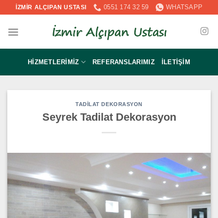
İçeriğe
0551 174 32 59
WHATSAPP
İZMİR ALÇIPAN USTASI
atla
HIZMETLERIMIZ
REFERANSLARIMIZ
İLETIŞIM
TADILAT DEKORASYON
Seyrek Tadilat Dekorasyon