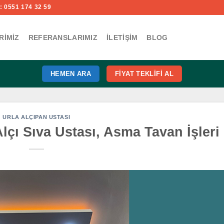
 0551 174 32 59
RIMIZ
REFERANSLARIMIZ
İLETIŞIM
BLOG
HEMEN ARA
FIYAT TEKLIFI AL
URLA ALÇIPAN USTASI
Alçı Sıva Ustası, Asma Tavan İşleri