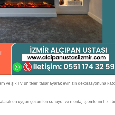
rn ve şık TV üniteleri tasarlayarak evinizin dekorasyonuna katk
te alarak en uygun çözümleri sunuyor ve montaj işlemlerini hızlı bi